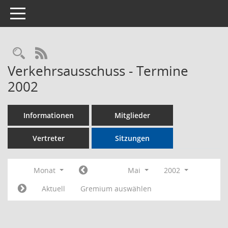
Toggle navigation
Rechercheauswahl
RSS-Feed
Verkehrsausschuss - Termine
2002
Informationen
Mitglieder
Vertreter
Sitzungen
Monat
Mai
2002
Aktuell
Gremium auswählen