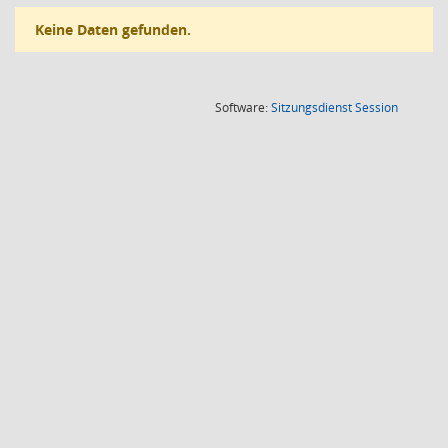
Keine Daten gefunden.
(Wird in
Software:
Sitzungsdienst
Session