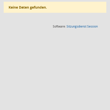
Keine Daten gefunden.
(Wird in
Software:
Sitzungsdienst
Session