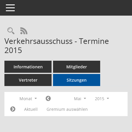
Toggle navigation
Rechercheauswahl
RSS-Feed
Verkehrsausschuss - Termine
2015
Informationen
Mitglieder
Vertreter
Sitzungen
Monat
Mai
2015
Aktuell
Gremium auswählen