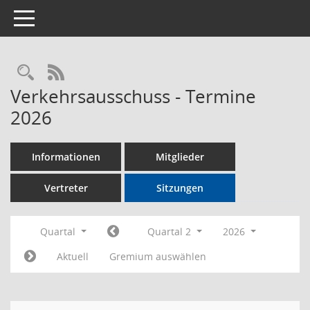
Toggle navigation
Rechercheauswahl
RSS-Feed
Verkehrsausschuss - Termine
2026
Informationen
Mitglieder
Vertreter
Sitzungen
Quartal
Quartal 2
2026
Aktuell
Gremium auswählen