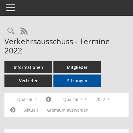
Toggle navigation
Rechercheauswahl
RSS-Feed
Verkehrsausschuss - Termine
2022
Informationen
Mitglieder
Vertreter
Sitzungen
Quartal
Quartal 2
2022
Aktuell
Gremium auswählen