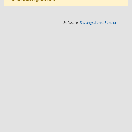
(Wird in
Software:
Sitzungsdienst
Session