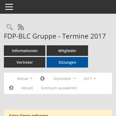
Toggle navigation
Rechercheauswahl
RSS-Feed
FDP-BLC Gruppe - Termine 2017
Informationen
Mitglieder
Vertreter
Sitzungen
Monat
Dezember
2017
Aktuell
Gremium auswählen
Keine Daten gefunden.