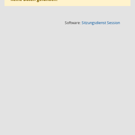
(Wird in
Software:
Sitzungsdienst
Session