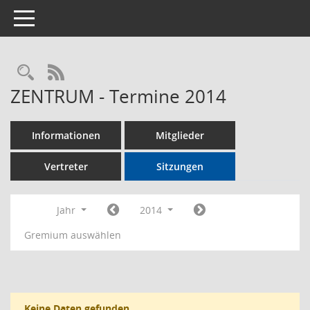
Toggle navigation
Rechercheauswahl
RSS-Feed
ZENTRUM - Termine 2014
Informationen
Mitglieder
Vertreter
Sitzungen
Jahr
2014
Gremium auswählen
Keine Daten gefunden.