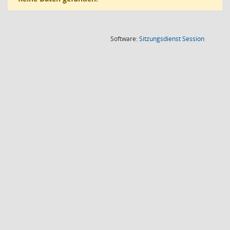
(Wird in
Software:
Sitzungsdienst
Session