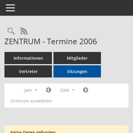
Toggle navigation
Rechercheauswahl
RSS-Feed
ZENTRUM - Termine 2006
Informationen
Mitglieder
Vertreter
Sitzungen
Jahr
2006
Gremium auswählen
Keine Daten gefunden.