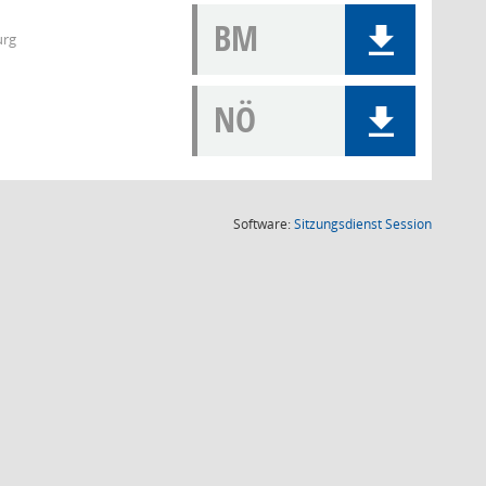
BM
urg
NÖ
(Wird in
Software:
Sitzungsdienst
Session