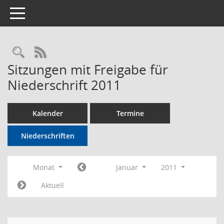
Toggle navigation
Rechercheauswahl
RSS-Feed
Sitzungen mit Freigabe für
Niederschrift 2011
Kalender
Termine
Niederschriften
Monat
Januar
2011
Aktuell