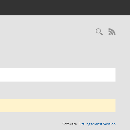
Recherc
RSS-
(Wird in
Software:
Sitzungsdienst
Session