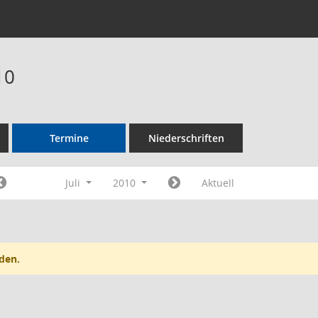
10
Termine
Niederschriften
Juli
2010
Aktuell
den.