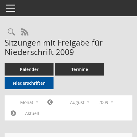
Toggle navigation
Rechercheauswahl
RSS-Feed
Sitzungen mit Freigabe für
Niederschrift 2009
Kalender
Termine
Niederschriften
Monat
August
2009
Aktuell