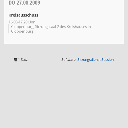
DO
27.08.2009
Kreisausschuss
16:00-17:20 Uhr
Cloppenburg, Sitzungssaal 2 des Kreishauses in
Cloppenburg
(Wird in
1 Satz
Software:
Sitzungsdienst
Session