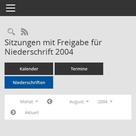
Toggle navigation
Rechercheauswahl
RSS-Feed
Sitzungen mit Freigabe für
Niederschrift 2004
Kalender
Termine
Niederschriften
Monat
August
2004
Aktuell