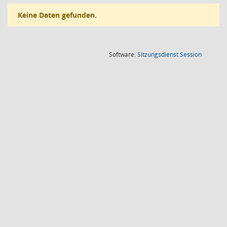
Keine Daten gefunden.
(Wird in
Software:
Sitzungsdienst
Session