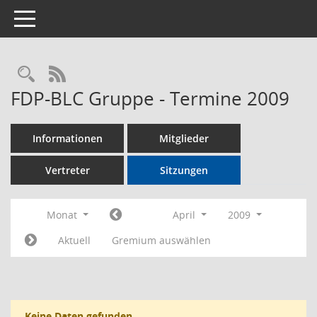
Toggle navigation
Rechercheauswahl
RSS-Feed
FDP-BLC Gruppe - Termine 2009
Informationen
Mitglieder
Vertreter
Sitzungen
Monat
April
2009
Aktuell
Gremium auswählen
Keine Daten gefunden.