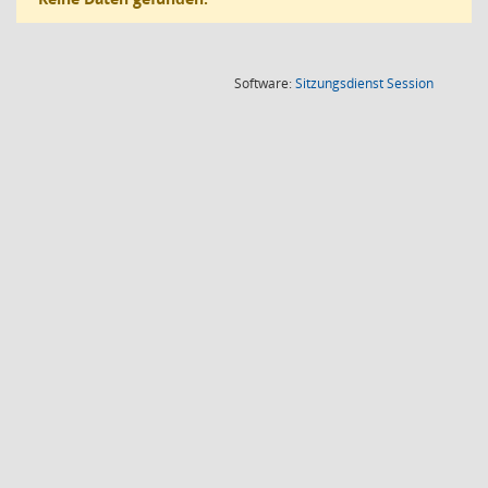
(Wird in
Software:
Sitzungsdienst
Session