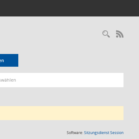
Recherc
RSS-
en
swählen
(Wird in
Software:
Sitzungsdienst
Session