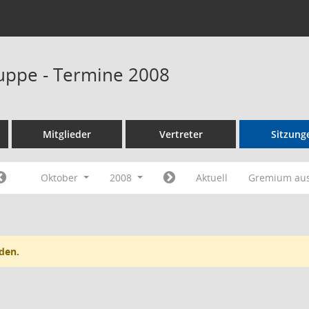
uppe - Termine 2008
Mitglieder
Vertreter
Sitzung
Oktober
2008
Aktuell
Gremium au
den.