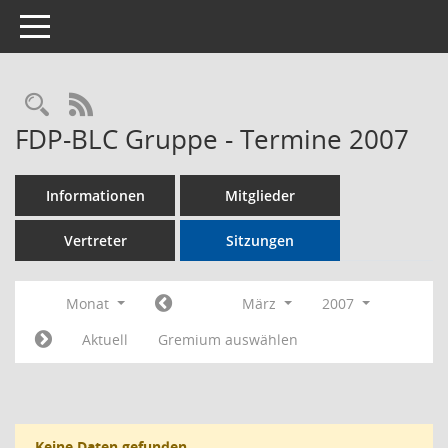
Toggle navigation
Rechercheauswahl
RSS-Feed
FDP-BLC Gruppe - Termine 2007
Informationen
Mitglieder
Vertreter
Sitzungen
Monat
März
2007
Aktuell
Gremium auswählen
Keine Daten gefunden.