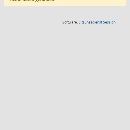
(Wird in
Software:
Sitzungsdienst
Session