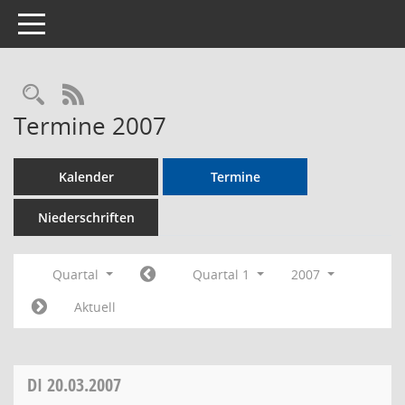
Toggle navigation
Rechercheauswahl
RSS-Feed
Termine 2007
Kalender
Termine
Niederschriften
Quartal
Quartal 1
2007
Aktuell
DI
20.03.2007