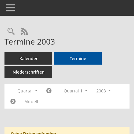
Toggle navigation
Rechercheauswahl
RSS-Feed
Termine 2003
Kalender
Termine
Niederschriften
Quartal
Quartal 1
2003
Aktuell
Keine Daten gefunden.