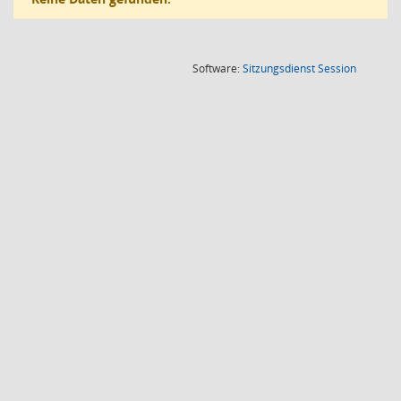
(Wird in
Software:
Sitzungsdienst
Session