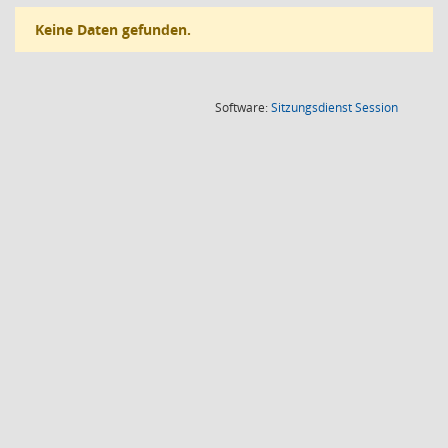
Keine Daten gefunden.
(Wird in
Software:
Sitzungsdienst
Session