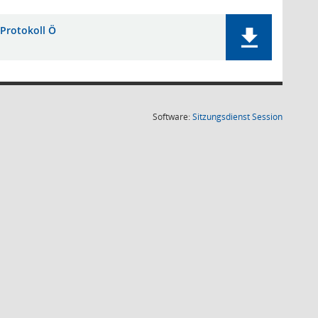
Protokoll Ö
(Wird in
Software:
Sitzungsdienst
Session