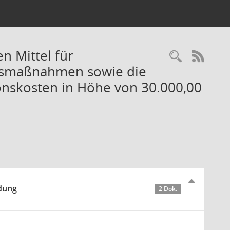
n Mittel für
Recherc
RSS-
ngsmaßnahmen sowie die
ionskosten in Höhe von 30.000,00
idung
2 Dok.