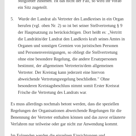
Mitglieder zustehen. Ist das nicht der Fall, so wird ihr vorab
ein Sitz zugeteilt.
5.
Wurde der Landrat als Vertreter des Landkreises in ein Organ
berufen (vgl. oben Nr. 2) so ist bei seiner Stellvertretung § 9
der Hauptsatzung zu berücksichtigen. Dort heißt es: „Vertritt
die Landrätin/der Landrat den Landkreis kraft seines Amtes in
Organen und sonstigen Gremien von juristischen Personen
und Personenvereinigungen, so obliegt die Stellvertretung
ohne eine besondere Regelung, die andere Ersatzpersonen
bestimmt, der allgemeinen Vertreterin/dem allgemeinen
Vertreter. Der Kreistag kann jederzeit eine hiervon
abweichende Vertretungsregelung beschließen.“ Ohne
besonderen Kreistagsbeschluss nimmt somit Erster Kreisrat
Frische die Vertretung des Landrats war.
Es muss allerdings nochmals betont werden, dass die speziellen
Regelungen der Organisationen abweichende Regelungen für die
Benennung der Vertreter enthalten können und das zuvor erläuterte
Verfahren nur teilweise oder gar nicht zur Anwendung kommt.
Im Folgenden werden die einzelnen Einrichtungen und