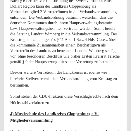
Nach § 6 der der Verbandsordnung des Zweckverbandes Ems-
Dollart Region kann der Landkreis Cloppenburg als
Verbandsmitglied 2 Vertreter/innen in die Verbandsversammlung
entsenden. Die Verbandsordnung bestimmt weiterhin, dass die
deutschen Kommunen durch ihre/n Hauptverwaltungsbeamtin
bzw. Hauptverwaltungsbeamten vertreten werden. Somit beruft
die Satzung Landrat Wimberg in die Verbandsversammlung. Der
Kreistrag hat zudem gemäß § 11 Abs. 1 Satz 4 Nds. Gesetz über
die kommunale Zusammenarbeit eine/n Beschäftigte/n als
Vertreter/in des Landrats zu benennen. Landrat Wimberg schlägt
vor, ohne besonderen Beschluss wie bisher Ersten Kreisrat Frische
gemäß § 9 der Hauptsatzung mit seiner Vertretung zu betrauen.
Die/der weitere Vertreter/in des Landkreises ist ebenso wie
ihre/sein Stellvertreter/in laut Verbandsordnung vom Kreistag zu
bestimmen.
Somit stehen der CDU-Fraktion diese Vorschlagsrechte nach dem
Höchstzahlverfahren zu.
4) Musikschule des Landkreises Cloppenburg e.V.,
Mitgliederversammlung