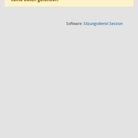
(Wird in
Software:
Sitzungsdienst
Session