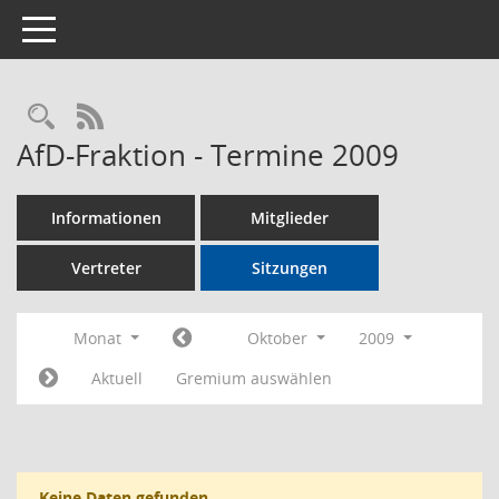
Toggle navigation
Rechercheauswahl
RSS-Feed
AfD-Fraktion - Termine 2009
Informationen
Mitglieder
Vertreter
Sitzungen
Monat
Oktober
2009
Aktuell
Gremium auswählen
Keine Daten gefunden.