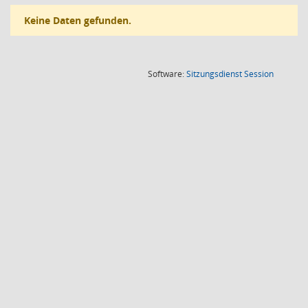
Keine Daten gefunden.
(Wird in
Software:
Sitzungsdienst
Session