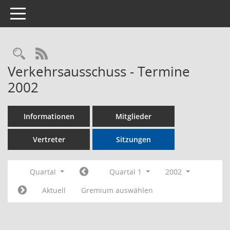
Toggle navigation
Rechercheauswahl
RSS-Feed
Verkehrsausschuss - Termine
2002
Informationen
Mitglieder
Vertreter
Sitzungen
Quartal
Quartal 1
2002
Aktuell
Gremium auswählen