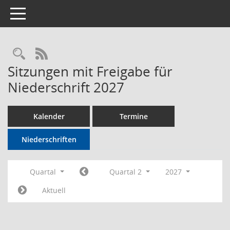
Toggle navigation
Rechercheauswahl
RSS-Feed
Sitzungen mit Freigabe für
Niederschrift 2027
Kalender
Termine
Niederschriften
Quartal
Quartal 2
2027
Aktuell