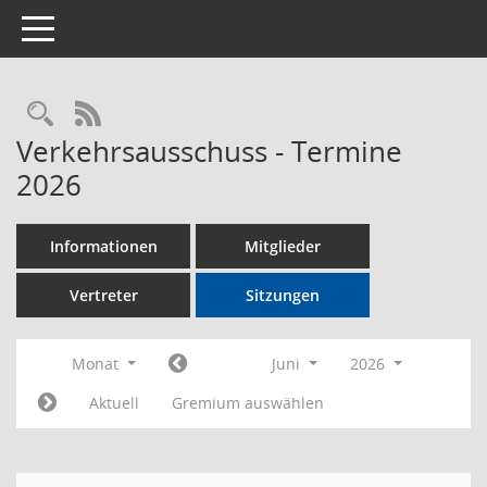
Toggle navigation
Rechercheauswahl
RSS-Feed
Verkehrsausschuss - Termine
2026
Informationen
Mitglieder
Vertreter
Sitzungen
Monat
Juni
2026
Aktuell
Gremium auswählen