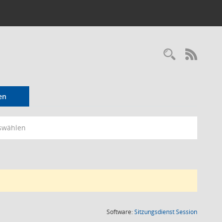
Recherc
RSS-
en
swählen
(Wird in
Software:
Sitzungsdienst
Session