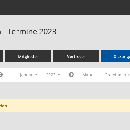
n - Termine 2023
Mitglieder
Vertreter
Sitzung
Januar
2023
Aktuell
Gremium au
den.