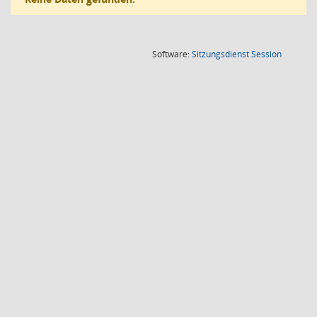
(Wird in
Software:
Sitzungsdienst
Session