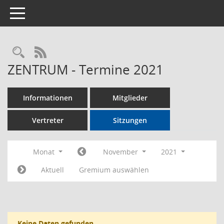
Toggle navigation
Rechercheauswahl
RSS-Feed
ZENTRUM - Termine 2021
Informationen
Mitglieder
Vertreter
Sitzungen
Monat
November
2021
Aktuell
Gremium auswählen
Keine Daten gefunden.