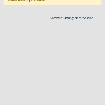
(Wird in
Software:
Sitzungsdienst
Session