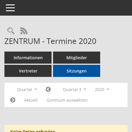
Toggle navigation
Rechercheauswahl
RSS-Feed
ZENTRUM - Termine 2020
Informationen
Mitglieder
Vertreter
Sitzungen
Quartal
Quartal 3
2020
Aktuell
Gremium auswählen
Keine Daten gefunden.