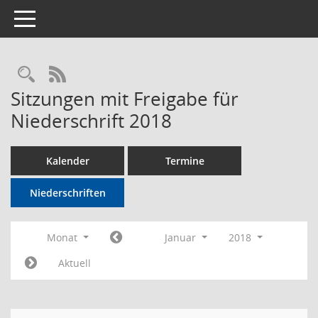
Toggle navigation
Rechercheauswahl
RSS-Feed
Sitzungen mit Freigabe für
Niederschrift 2018
Kalender
Termine
Niederschriften
Monat
Januar
2018
Aktuell