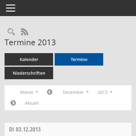
Toggle navigation
Rechercheauswahl
RSS-Feed
Termine 2013
Kalender
Termine
Niederschriften
Monat
Dezember
2013
Aktuell
DI
03.12.2013