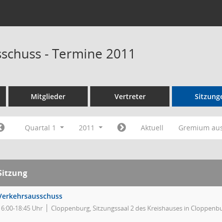
schuss - Termine 2011
Mitglieder
Vertreter
Sitzung
Quartal 1
2011
Aktuell
Gremium au
Sitzung
Verkehrsausschuss
16:00-18:45 Uhr
Cloppenburg, Sitzungssaal 2 des Kreishauses in Cloppenb