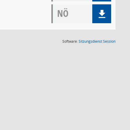
NÖ
(Wird in
Software:
Sitzungsdienst
Session