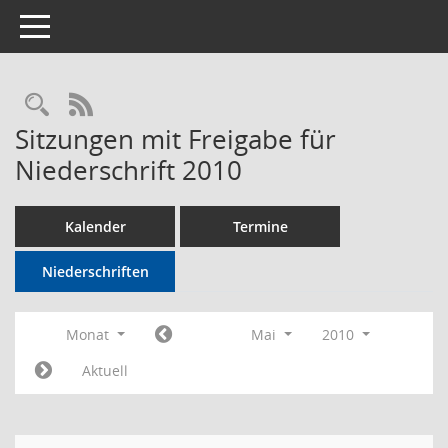
Toggle navigation
Rechercheauswahl
RSS-Feed
Sitzungen mit Freigabe für
Niederschrift 2010
Kalender
Termine
Niederschriften
Monat
Mai
2010
Aktuell