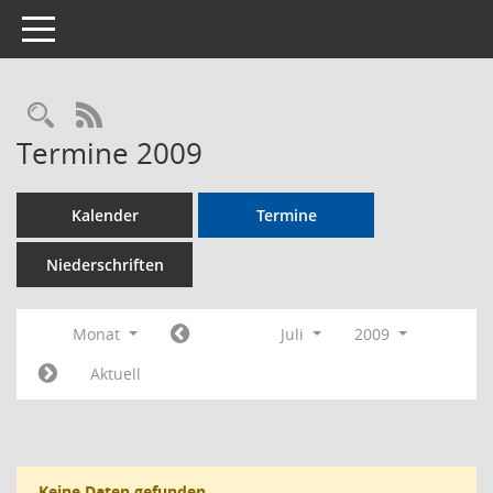
Toggle navigation
Rechercheauswahl
RSS-Feed
Termine 2009
Kalender
Termine
Niederschriften
Monat
Juli
2009
Aktuell
Keine Daten gefunden.