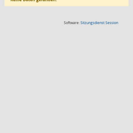
(Wird in
Software:
Sitzungsdienst
Session