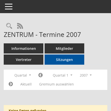
Toggle navigation
Rechercheauswahl
RSS-Feed
ZENTRUM - Termine 2007
Informationen
Mitglieder
Vertreter
Sitzungen
Quartal
Quartal 1
2007
Aktuell
Gremium auswählen
Keine Daten gefunden.