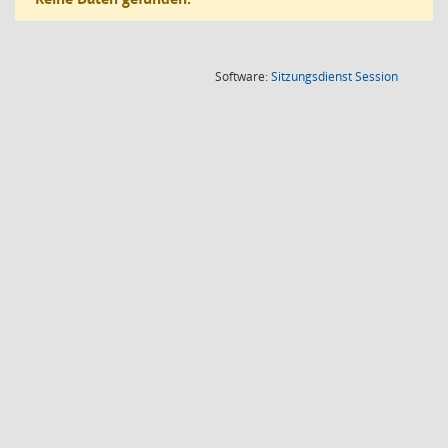
(Wird in
Software:
Sitzungsdienst
Session