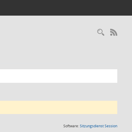
Recherc
RSS-
(Wird in
Software:
Sitzungsdienst
Session