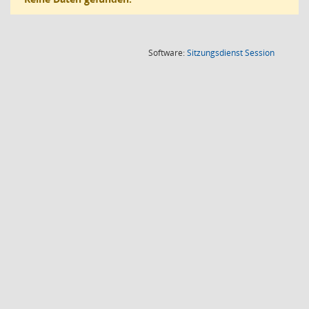
(Wird in
Software:
Sitzungsdienst
Session