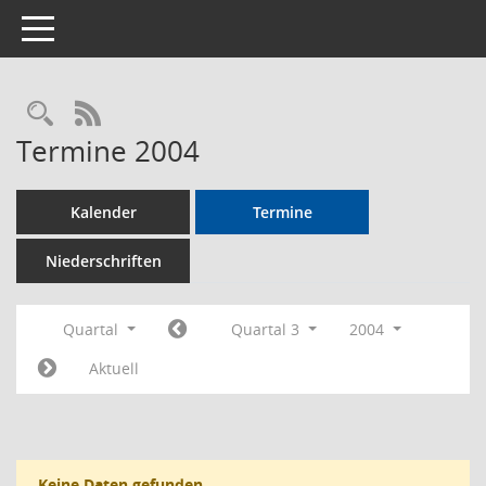
Toggle navigation
Rechercheauswahl
RSS-Feed
Termine 2004
Kalender
Termine
Niederschriften
Quartal
Quartal 3
2004
Aktuell
Keine Daten gefunden.