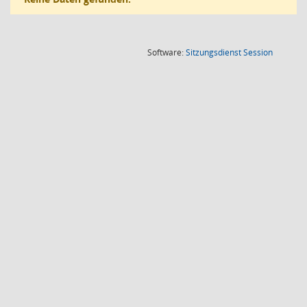
(Wird in
Software:
Sitzungsdienst
Session