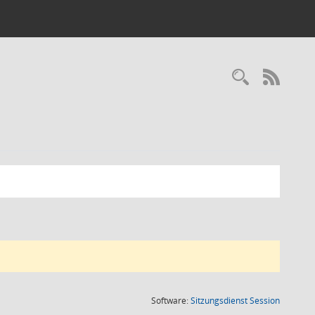
Recherc
RSS-
(Wird in
Software:
Sitzungsdienst
Session