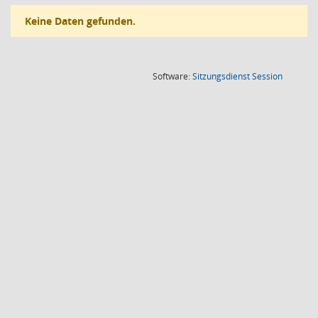
Keine Daten gefunden.
(Wird in
Software:
Sitzungsdienst
Session