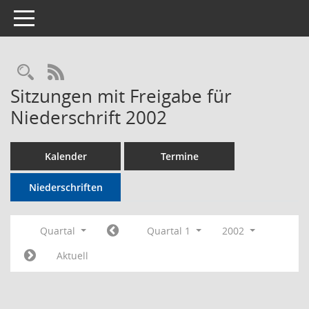
Toggle navigation
Rechercheauswahl
RSS-Feed
Sitzungen mit Freigabe für
Niederschrift 2002
Kalender
Termine
Niederschriften
Quartal
Quartal 1
2002
Aktuell