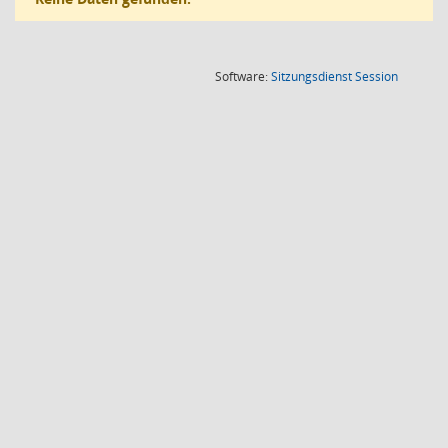
(Wird in
Software:
Sitzungsdienst
Session