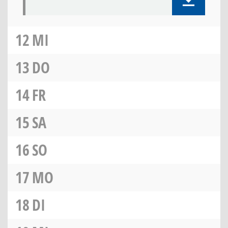
12
MI
13
DO
14
FR
15
SA
16
SO
17
MO
18
DI