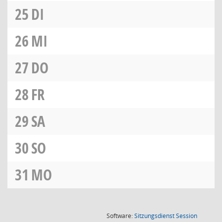
25
DI
26
MI
27
DO
28
FR
29
SA
30
SO
31
MO
(Wird in
Software:
Sitzungsdienst
Session