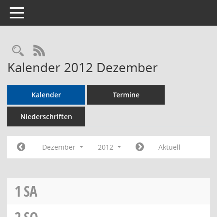
Toggle navigation
Rechercheauswahl
RSS-Feed
Kalender 2012 Dezember
Kalender
Termine
Niederschriften
Dezember
2012
Aktuell
1
SA