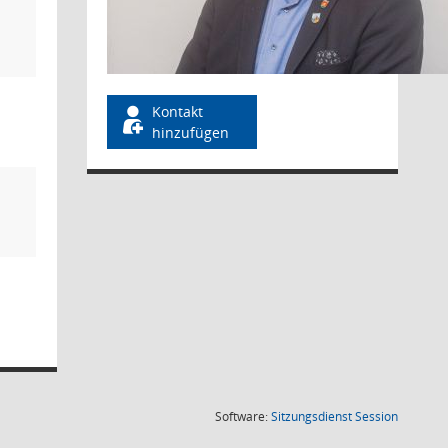
Kontakt
hinzufügen
(Wird in
Software:
Sitzungsdienst
Session