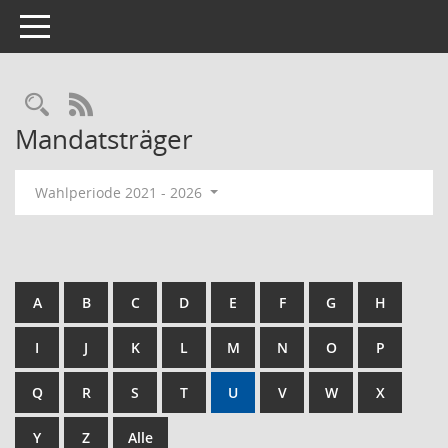
Toggle navigation
Rechercheauswahl
RSS-Feed
Mandatsträger
Wahlperiode 2021 - 2026
A
B
C
D
E
F
G
H
I
J
K
L
M
N
O
P
Q
R
S
T
U
V
W
X
Y
Z
Alle