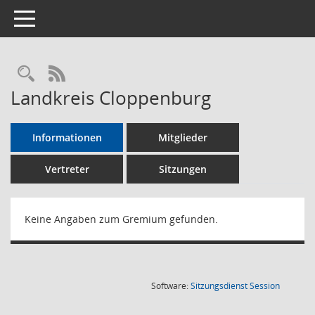
Toggle navigation
Rechercheauswahl
RSS-Feed
Landkreis Cloppenburg
Informationen
Mitglieder
Vertreter
Sitzungen
Keine Angaben zum Gremium gefunden.
(Wird in
Software:
Sitzungsdienst
Session