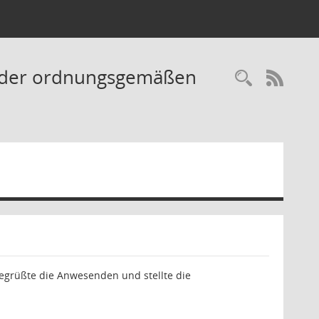
ng der ordnungsgemäßen
Recherc
RSS-
begrüßte die Anwesenden und stellte die