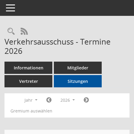
Toggle navigation
Rechercheauswahl
RSS-Feed
Verkehrsausschuss - Termine
2026
Informationen
Mitglieder
Vertreter
Sitzungen
Jahr
2026
Gremium auswählen