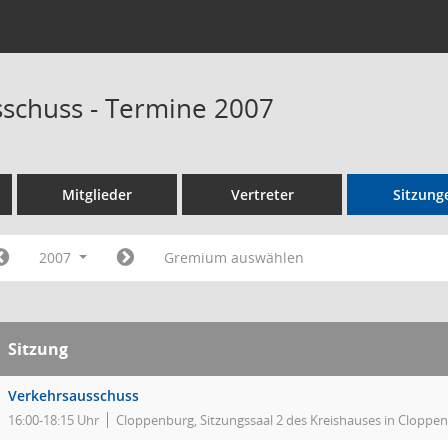
schuss - Termine 2007
Mitglieder
Vertreter
Sitzung
2007
Gremium auswählen
Sitzung
Verkehrsausschuss
16:00-18:15 Uhr
Cloppenburg, Sitzungssaal 2 des Kreishauses in Cloppe