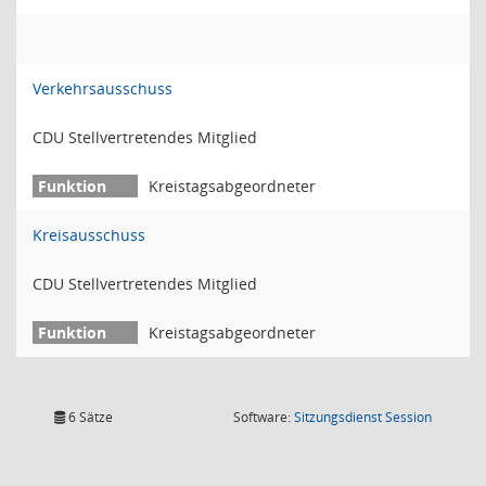
Verkehrsausschuss
CDU Stellvertretendes Mitglied
Kreistagsabgeordneter
Kreisausschuss
CDU Stellvertretendes Mitglied
Kreistagsabgeordneter
(Wird in
6 Sätze
Software:
Sitzungsdienst
Session