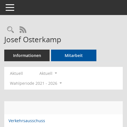
Toggle navigation
Rechercheauswahl
RSS-Feed
Josef Osterkamp
Informationen
Mitarbeit
Aktuell
Aktuell
Wahlperiode 2021 - 2026
Verkehrsausschuss