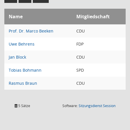
Name
Mitgliedschaft
Prof. Dr. Marco Beeken
CDU
Uwe Behrens
FDP
Jan Block
CDU
Tobias Bohmann
SPD
Rasmus Braun
CDU
(Wird in
5 Sätze
Software:
Sitzungsdienst
Session