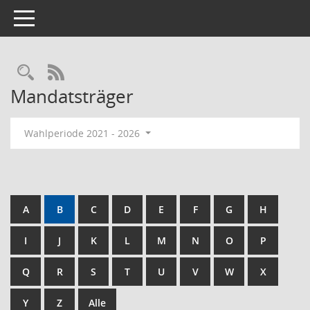
Toggle navigation
Rechercheauswahl
RSS-Feed
Mandatsträger
Wahlperiode 2021 - 2026
A
B
C
D
E
F
G
H
I
J
K
L
M
N
O
P
Q
R
S
T
U
V
W
X
Y
Z
Alle