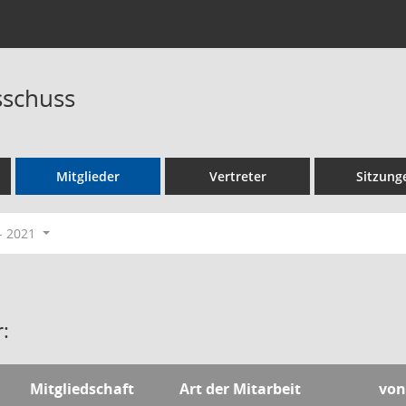
sschuss
Mitglieder
Vertreter
Sitzung
- 2021
:
Mitgliedschaft
Art der Mitarbeit
von