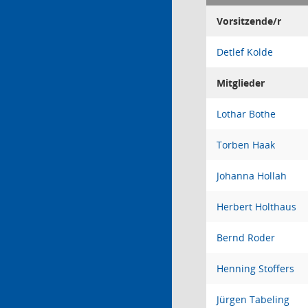
Vorsitzende/r
Detlef Kolde
Mitglieder
Lothar Bothe
Torben Haak
Johanna Hollah
Herbert Holthaus
Bernd Roder
Henning Stoffers
Jürgen Tabeling